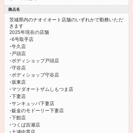
拠点名
茨城県内のナオイオート店舗のいずれかで勤務いただ
きます
2025年現在の店舗
・6号取手店
・牛久店
・戸頭店
・ボディショップ戸頭店
・守谷店
・ボディショップ守谷店
・坂東店
・マツダオートザムしもつま店
・下妻店
・サンキュッパ下妻店
・鈑金のモドーリー下妻店
・下館店
・つくば吉瀬店
・土浦中貫店